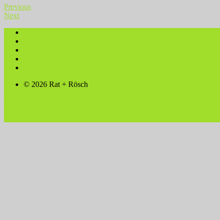
Previous
Next
Kunden
Impressum
AGB
Datenschutz
Kontakt
© 2026 Rat + Rösch
Rat + Rösch
Messebau-Werbung UG