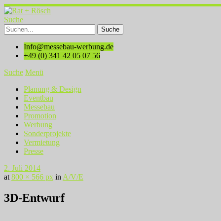
Suche
Info@messebau-werbung.de
+49 (0) 341 42 05 07 56
Suche
Menü
Planung & Design
Eventbau
Messebau
Promotion
Werbung
Sonderprojekte
Vermietung
Presse
2. Juli 2014
at
800 × 566 px
in
A/V/E
3D-Entwurf