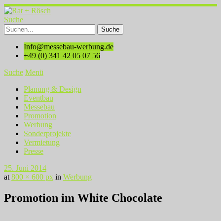
Suche
Info@messebau-werbung.de
+49 (0) 341 42 05 07 56
Suche
Menü
Planung & Design
Eventbau
Messebau
Promotion
Werbung
Sonderprojekte
Vermietung
Presse
25. Juni 2014
at
800 × 600 px
in
Werbung
Promotion im White Chocolate