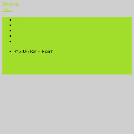
Previous
Next
Kunden
Impressum
AGB
Datenschutz
Kontakt
© 2026 Rat + Rösch
Rat + Rösch
Messebau-Werbung UG