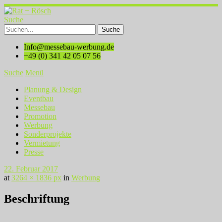
Suche
Info@messebau-werbung.de
+49 (0) 341 42 05 07 56
Suche
Menü
Planung & Design
Eventbau
Messebau
Promotion
Werbung
Sonderprojekte
Vermietung
Presse
22. Februar 2017
at
3264 × 1836 px
in
Werbung
Beschriftung