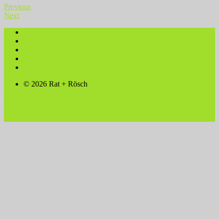
Previous
Next
Kunden
Impressum
AGB
Datenschutz
Kontakt
© 2026 Rat + Rösch
Rat + Rösch
Messebau-Werbung UG