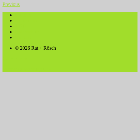
Previous
Kunden
Impressum
AGB
Datenschutz
Kontakt
© 2026 Rat + Rösch
Rat + Rösch
Messebau-Werbung UG