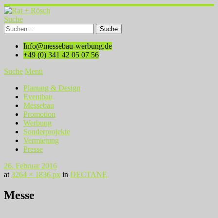
Suche
Info@messebau-werbung.de
+49 (0) 341 42 05 07 56
Suche
Menü
Planung & Design
Eventbau
Messebau
Promotion
Werbung
Sonderprojekte
Vermietung
Presse
26. Februar 2016
at
3264 × 1836 px
in
DECTANE
Messe