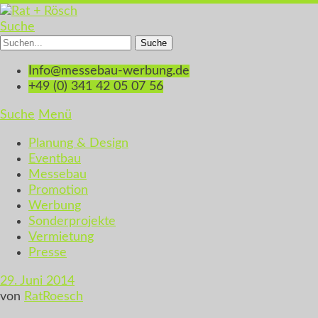
Suche
Info@messebau-werbung.de
+49 (0) 341 42 05 07 56
Suche
Menü
Planung & Design
Eventbau
Messebau
Promotion
Werbung
Sonderprojekte
Vermietung
Presse
29. Juni 2014
von
RatRoesch